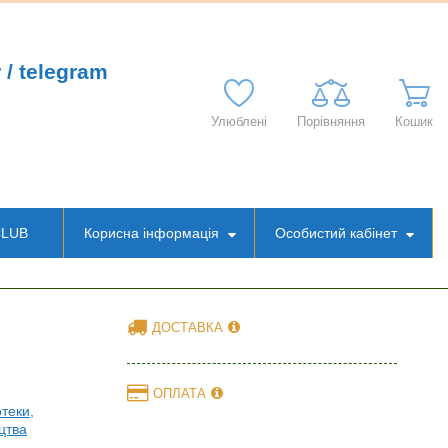
 / telegram
Улюблені
Порівняння
Кошик
CLUB
Корисна інформація
Особистий кабінет
ДОСТАВКА
ОПЛАТА
отеки,
цтва