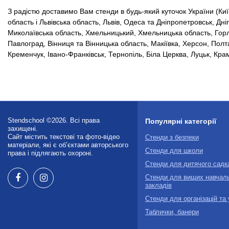
З радістю доставимо Вам стенди в будь-який куточок України (Київ
область і Львівська область, Львів, Одеса та Дніпропетровськ, Дні
Миколаївська область, Хмельницький, Хмельницька область, Горлівк
Павлоград, Вінниця та Вінницька область, Макіївка, Херсон, Полт
Кременчук, Івано-Франківськ, Тернопіль, Біла Церква, Луцьк, Кра
Stendschool ©2026. Всі права
Популярні категорії
захищені.
Сайт містить текстові та фото-відео
Стенди з безпеки
матеріали, які є об’єктами авторського
Стенди для школи
права і підлягають охороні.
Стенди для дитячого садк
Стенди для вищих навчал
закладів
Стенди для організацій та
Таблички, банери