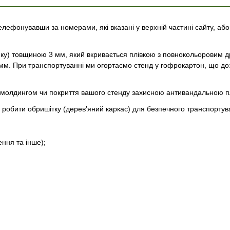
елефонувавши за номерами, які вказані у верхній частині сайту, а
тику) товщиною 3 мм, який вкривається плівкою з повнокольоровим д
 мм. При транспортуванні ми огортаємо стенд у гофрокартон, що до
я молдингом чи покриття вашого стенду захисною антивандальною п
о робити обришітку (дерев’яний каркас) для безпечного транспортув
ення та інше);