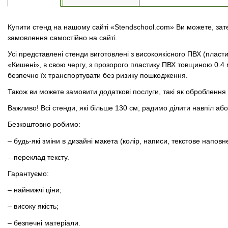
Купити стенд на нашому сайті «Stendschool.com» Ви можете, зат
замовлення самостійно на сайті.
Усі представлені стенди виготовлені з високоякісного ПВХ (плас
«Кишені», в свою чергу, з прозорого пластику ПВХ товщиною 0.4
безпечно їх транспортувати без ризику пошкодження.
Також ви можете замовити додаткові послуги, такі як обробленн
Важливо! Всі стенди, які більше 130 см, радимо ділити навпіл аб
Безкоштовно робимо:
– будь-які зміни в дизайні макета (колір, написи, текстове наповн
– переклад тексту.
Гарантуємо:
– найнижчі ціни;
– високу якість;
– безпечні матеріали.