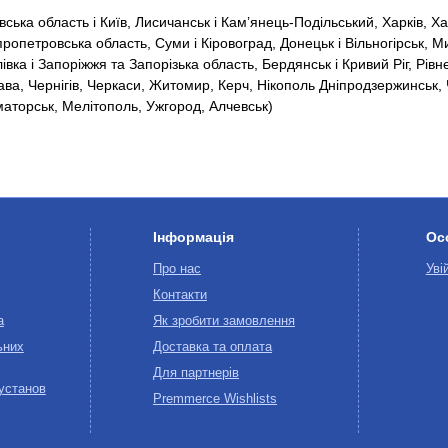
ська область і Київ, Лисичанськ і Кам’янець-Подільський, Харків, Ха
пропетровська область, Суми і Кіровоград, Донецьк і Вільногірськ, М
а і Запоріжжя та Запорізька область, Бердянськ і Кривий Ріг, Рівне
ава, Чернігів, Черкаси, Житомир, Керч, Нікополь Дніпродзержинськ, 
маторськ, Мелітополь, Ужгород, Алчевськ)
Інформація
Ос
Про нас
Уві
Контакти
а
Як зробити замовлення
ьних
Доставка та оплата
Для партнерів
 установ
Premmerce Wishlists