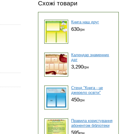
Схожі товари
Книга наш друг
630
грн
Календар знаменних
дат
3,290
грн
Стенд "Книга - це
джерело освіти"
450
грн
Правила користування
абонентом бібліотеки
595
грн