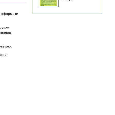
бо оформити
руком.
зволяє
лівкою.
ання.