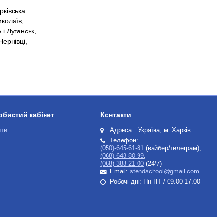
рківська
иколаїв,
 і Луганськ,
Чернівці,
обистий кабінет
Контакти
йти
Адреса:
Україна, м. Харків
Телефон:
(050)-645-61-81
(вайбер/телеграм),
(068)-648-80-99
,
(068)-388-21-00
(24/7)
Email:
stendschool@gmail.com
Робочі дні: Пн-ПТ / 09.00-17.00