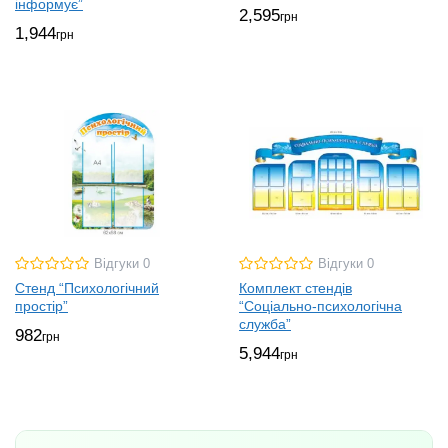
інформує”
2,595
грн
1,944
грн
Відгуки 0
Відгуки 0
Стенд “Психологічний
Комплект стендів
простір”
“Соціально-психологічна
служба”
982
грн
5,944
грн