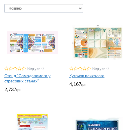
Відгуки 0
Відгуки 0
Стенд “Самодопомога у
Куточок психолога
стресових станах”
4,167
грн
2,737
грн