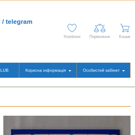
 / telegram
Улюблені
Порівняння
Кошик
CLUB
Корисна інформація
Особистий кабінет