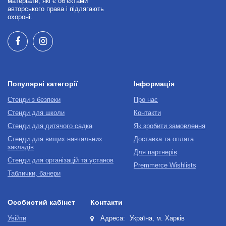
матеріали, які є об’єктами
авторського права і підлягають
охороні.
Популярні категорії
Інформація
Стенди з безпеки
Про нас
Стенди для школи
Контакти
Стенди для дитячого садка
Як зробити замовлення
Стенди для вищих навчальних
Доставка та оплата
закладів
Для партнерів
Стенди для організацій та установ
Premmerce Wishlists
Таблички, банери
Особистий кабінет
Контакти
Увійти
Адреса:
Україна, м. Харків