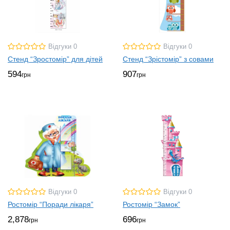
Відгуки 0
Відгуки 0
Стенд “Зростомір” для дітей
Стенд “Зрістомір” з совами
594
907
грн
грн
Відгуки 0
Відгуки 0
Ростомір “Поради лікаря”
Ростомір “Замок”
2,878
696
грн
грн