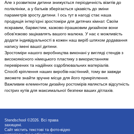
Але з розвитком дитини знижується періодичність візитів до
поліклініки, а у батьків зберігається цікавість до зміни
параметрів зросту дитини. І ось тут в нагоді стає наша
продукція інтер’єрні зростоміри для дитячих кімнат. Своїм
яскравим, барвистим, казково-іграшковим дизайном вони
обов’язково зацікавлять вашого малюка. У нас є можливість
додати індивідуальності в кожен наш виріб шляхом додавання
напису імені вашої дитини.
Зростоміри нашого виробництва виконані у вигляді стендів з
високоякісного німецького пластику з використанням
перевірених та надійних оздоблювальних матеріалів.
Спосіб кріплення наших виробів-настінний, тому ви завжди
зможете знайти зручне місце для його прикріплення.
Важливим елементом дизайну ростомірів являється відсутність
гострих кутів для максимальної безпеки ваших дітлахів.
Stendschool ©2026. Всі права
захищені.
Сайт містить текстові та фото-відео