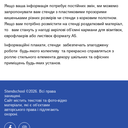
Якщо ваша інформація потребує постійних змін, ми можемо
запропонувати вам стенди з пластиковими прозорими
кишеньками різних розмірів чи стенди з корковим полотном.
Якщо вам потрібно розмістити на стенді роздатковий матеріал,
то вам стануть у нагоді акрілові об’ємні кармани для візитівок,
єврофлаєрів або листівок формату А5.
Інформаційні плакати, стенди забезпечать злагоджену
роботи будь-якого колективу та прекрасно справляться з
роллю стильного елемента декору шкільних та офісних
приміщень будь-яких установ.
Stendschool ©2026. Всі права
захищені.
Сайт містить текстові та фото-відео
матеріали, які є об’єктами
авторського права і підлягають
охороні.