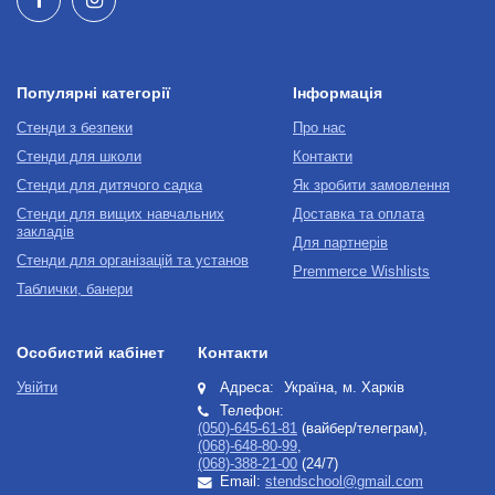
Популярні категорії
Інформація
Стенди з безпеки
Про нас
Стенди для школи
Контакти
Стенди для дитячого садка
Як зробити замовлення
Стенди для вищих навчальних
Доставка та оплата
закладів
Для партнерів
Стенди для організацій та установ
Premmerce Wishlists
Таблички, банери
Особистий кабінет
Контакти
Увійти
Адреса:
Україна, м. Харків
Телефон:
(050)-645-61-81
(вайбер/телеграм),
(068)-648-80-99
,
(068)-388-21-00
(24/7)
Email:
stendschool@gmail.com