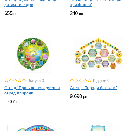
дитячого садка
привітання”
655
240
грн
грн
Відгуки 0
Відгуки 0
Стенд “Правила поводження
Стенд “Поради батькам”
серед природи”
9,690
грн
1,061
грн