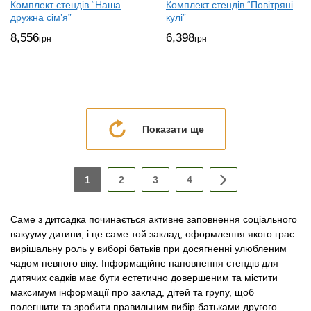
Комплект стендів “Наша
Комплект стендів “Повітряні
дружна сім’я”
кулі”
8,556
6,398
грн
грн
Показати ще
1
2
3
4
Саме з дитсадка починається активне заповнення соціального
вакууму дитини, і це саме той заклад, оформлення якого грає
вирішальну роль у виборі батьків при досягненні улюбленим
чадом певного віку. Інформаційне наповнення стендів для
дитячих садків має бути естетично довершеним та містити
максимум інформації про заклад, дітей та групу, щоб
полегшити та зробити правильним вибір батьками другого