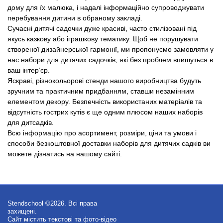
дому для їх малюка, і надалі інформаційно супроводжувати
перебування дитини в обраному закладі.
Сучасні дитячі садочки дуже красиві, часто стилізовані під
якусь казкову або іграшкову тематику. Щоб не порушувати
створеної дизайнерської гармонії, ми пропонуємо замовляти у
нас набори для дитячих садочків, які без проблем впишуться в
ваш інтер’єр.
Яскраві, різнокольорові стенди нашого виробництва будуть
зручним та практичним придбанням, ставши незамінним
елементом декору. Безпечність використаних матеріалів та
відсутність гострих кутів є ще одним плюсом наших наборів
для дитсадків.
Всю інформацію про асортимент, розміри, ціни та умови і
способи безкоштовної доставки наборів для дитячих садків ви
можете дізнатись на нашому сайті.
Stendschool ©2026. Всі права
захищені.
Сайт містить текстові та фото-відео