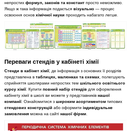
непростих
формул, законів та констант
просто неможливо.
Якщо ж така інформація подається
візуально
— процес
освоєння основ
хімічної науки
проходить набагато легше.
Переваги стендів у кабінеті хімії
Стенди в кабінет хімії
, де інформація з основних її розділів
представлена в
таблицях, малюнках та схемах
, полегшують
сприйняття школярами непростих тем
шкільного освітнього
курсу хімії
. Купити
повний набір стендів
для оформлення
кабінету хімії в школі ви можете у представників
нашої
компанії
. Ознайомитися з
широким асортиментом
типових
стендових конструкцій
або оформити
індивідуальне
замовлення
можна на сайті
нашої фірми
.