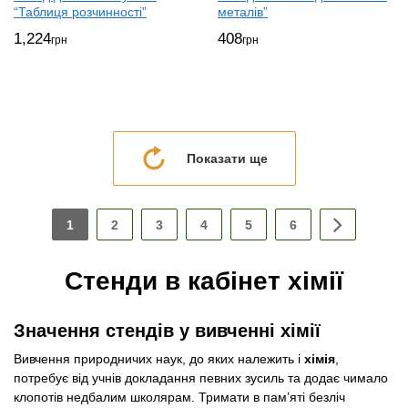
“Таблиця розчинності”
металів”
1,224
408
грн
грн
Показати ще
1
2
3
4
5
6
Стенди в кабінет хімії
Значення стендів у вивченні хімії
Вивчення природничих наук, до яких належить і
хімія
,
потребує від учнів докладання певних зусиль та додає чимало
клопотів недбалим школярам. Тримати в пам’яті безліч