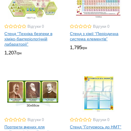
Відгуки 0
Відгуки 0
Стенд “Техніка безпеки в
Стенд з хімії “Періодична
хіміко-бактеріологічній
система елементів”
лабараторії”
1,795
грн
1,207
грн
Відгуки 0
Відгуки 0
Портрети вчених для
Стенд “Готуємось до НМТ”