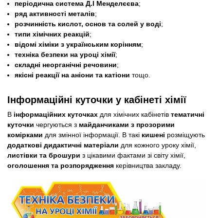
періодична система Д.І Менделєєва
;
ряд активності металів
;
розчинність кислот, основ та солей у воді
;
типи хімічних реакцій
;
відомі хіміки з українським корінням
;
техніка безпеки на уроці хімії
;
складні неорганічні речовини
;
якісні реакції на аніони та катіони
тощо.
Інформаційні куточки у кабінеті хімії
В
інформаційних куточках
для хімічних кабінетів
тематичні
куточки
чергуються з
майданчиками з прозорими
комірками
для змінної інформації. В такі
кишені
розміщують
додаткові дидактичні матеріали
для кожного уроку хімії,
листівки та брошури
з цікавими фактами зі світу хімії,
оголошення та розпорядження
керівництва закладу.