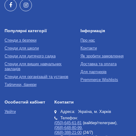
Популярні категорії
Інформація
Стенди з безпеки
Про нас
Стенди для школи
Контакти
Стенди для дитячого садка
Як зробити замовлення
Стенди для вищих навчальних
Доставка та оплата
закладів
Для партнерів
Стенди для організацій та установ
Premmerce Wishlists
Таблички, банери
Особистий кабінет
Контакти
Увійти
Адреса:
Україна, м. Харків
Телефон:
(050)-645-61-81
(вайбер/телеграм),
(068)-648-80-99
,
(068)-388-21-00
(24/7)