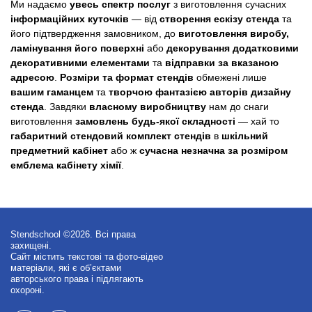
Ми надаємо
увесь спектр послуг
з виготовлення сучасних
інформаційних куточків
— від
створення ескізу стенда
та
його підтвердження замовником, до
виготовлення виробу,
ламінування його поверхні
або
декорування додатковими
декоративними елементами
та
відправки за вказаною
адресою
.
Розміри та формат стендів
обмежені лише
вашим гаманцем
та
творчою фантазією авторів дизайну
стенда
. Завдяки
власному виробництву
нам до снаги
виготовлення
замовлень будь-якої складності
— хай то
габаритний стендовий комплект стендів
в
шкільний
предметний кабінет
або ж
сучасна незначна за розміром
емблема кабінету хімії
.
Stendschool ©2026. Всі права
захищені.
Сайт містить текстові та фото-відео
матеріали, які є об’єктами
авторського права і підлягають
охороні.