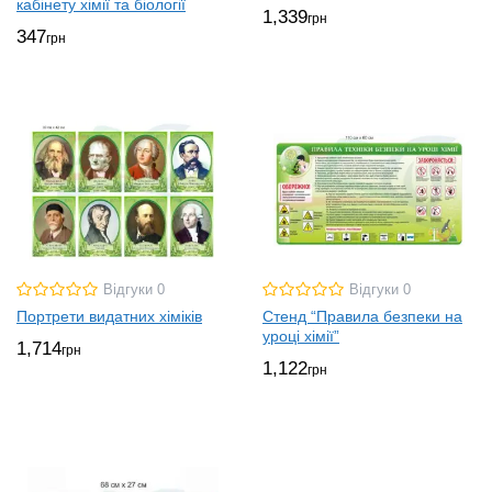
кабінету хімії та біології
1,339
грн
347
грн
Відгуки 0
Відгуки 0
Портрети видатних хіміків
Стенд “Правила безпеки на
уроці хімії”
1,714
грн
1,122
грн