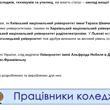
коледжів, технікумів та училищ
, які мають статус –
заклад вищої 
дам, як
Київський національний університет імені Тараса Шевч
ими університетами, такими як
Харківський національний універс
ький національний університет радіоелектроніки
. У
Львові
вел
атолицький університет
теж здобув визнання за високий рівень ос
і України, слід виділити
Університет імені Альфреда Нобеля в Д
но-Франківську
.
 розробляємо та виробляємо для них: