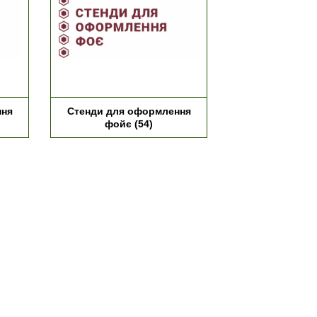
ння
Стенди для оформлення
фойє
(54)