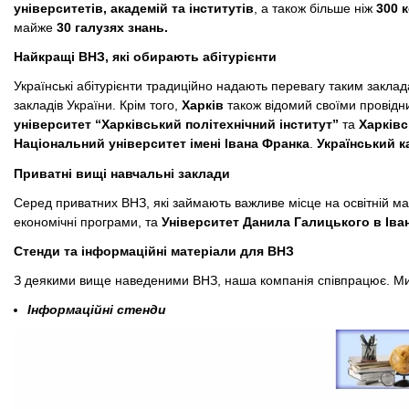
університетів, академій та інститутів
, а також більше ніж
300 
майже
30 галузях знань.
Найкращі ВНЗ, які обирають абітурієнти
Українські абітурієнти традиційно надають перевагу таким закла
закладів України. Крім того,
Харків
також відомий своїми провідн
університет “Харківський політехнічний інститут”
та
Харківс
Національний університет імені Івана Франка
.
Український к
Приватні вищі навчальні заклади
Серед приватних ВНЗ, які займають важливе місце на освітній мап
економічні програми, та
Університет Данила Галицького в Іва
Стенди та інформаційні матеріали для ВНЗ
З деякими вище наведеними ВНЗ, наша компанія співпрацює. Ми
Інформаційні стенди