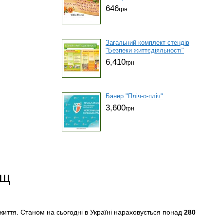
646
грн
Загальний комплект стендів
"Безпеки життєдіяльності"
6,410
грн
Банер "Пліч-о-пліч"
3,600
грн
ищ
 життя. Станом на сьогодні в Україні нараховується понад
280