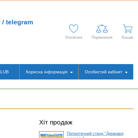
 / telegram
Улюблені
Порівняння
Кошик
CLUB
Корисна інформація
Особистий кабінет
Хіт продаж
Патріотичний стенд "Державні