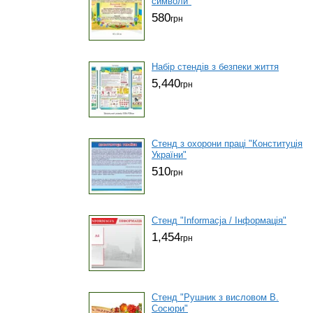
символи"
580
грн
Набір стендів з безпеки життя
5,440
грн
Стенд з охорони праці "Конституція
України"
510
грн
Стенд "Informacja / Інформація"
1,454
грн
Стенд "Рушник з висловом В.
Сосюри"