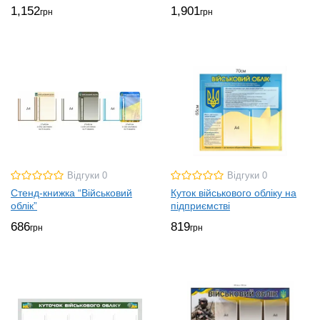
1,152
1,901
грн
грн
Відгуки 0
Відгуки 0
Стенд-книжка “Військовий
Куток військового обліку на
облік”
підприємстві
686
819
грн
грн