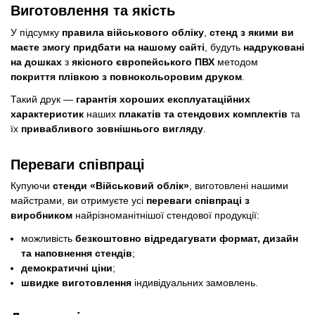
Виготовлення та якість
У підсумку
правила військового обліку
,
стенд з якими ви
маєте змогу придбати на нашому сайті
, будуть
надруковані
на дошках
з
якісного європейського ПВХ
методом
покриття плівкою з повнокольоровим друком
.
Такий друк —
гарантія хороших експлуатаційних
характеристик
наших
плакатів та стендових комплектів
та
їх
привабливого зовнішнього вигляду
.
Переваги співпраці
Купуючи
стенди «Військовий облік»
, виготовлені нашими
майстрами, ви отримуєте усі
переваги співпраці з
виробником
найрізноманітнішої стендової продукції:
можливість
безкоштовно відредагувати формат, дизайн
та наповнення стендів
;
демократичні ціни
;
швидке виготовлення
індивідуальних замовлень.