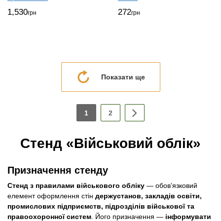
1,530
272
грн
грн
Показати ще
1
2
Стенд «Військовий облік»
Призначення стенду
Стенд з правилами військового обліку
— обов’язковий
елемент оформлення стін
держустанов, закладів освіти,
промислових підприємств, підрозділів військової та
правоохоронної систем
. Його призначення —
інформувати