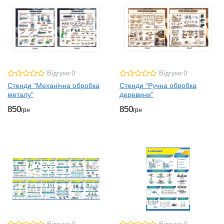
Відгуки 0
Відгуки 0
Стенди “Механічна обробка
Стенди “Ручна обробка
металу”
деревини”
850
850
грн
грн