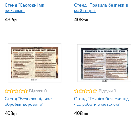
Стенд “Сьогодні ми
Стенд “Правила безпеки в
вивчаємо”
майстерні”
432
408
грн
грн
Відгуки 0
Відгуки 0
Стенд “Безпека під час
Стенд “Техніка безпеки під
обробки деревини”
час роботи з металом”
408
408
грн
грн