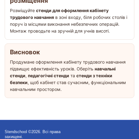
розміщення
Розміщуйте
стенди для оформлення кабінету
трудового навчання
в зоні входу, біля робочих столів і
поруч із місцями виконання небезпечних операцій.
Монтаж проводьте на зручній для учнів висоті.
Висновок
Продумане оформлення кабінету трудового навчання
підвищує ефективність уроків. Оберіть
навчальні
стенди
,
педагогічні стенди
та
стенди з техніки
безпеки
, щоб кабінет став сучасним, функціональним
навчальним простором.
Stendschool ©2026. Всі права
захищені.