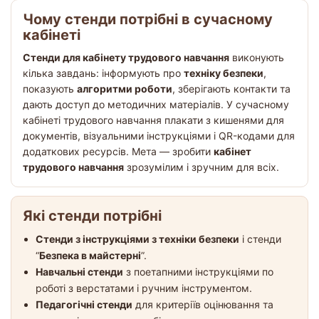
Чому стенди потрібні в сучасному
кабінеті
Стенди для кабінету трудового навчання
виконують
кілька завдань: інформують про
техніку безпеки
,
показують
алгоритми роботи
, зберігають контакти та
дають доступ до методичних матеріалів. У сучасному
кабінеті трудового навчання плакати з кишенями для
документів, візуальними інструкціями і QR-кодами для
додаткових ресурсів. Мета — зробити
кабінет
трудового навчання
зрозумілим і зручним для всіх.
Які стенди потрібні
Стенди з інструкціями з техніки безпеки
і стенди
“
Безпека в майстерні
”.
Навчальні стенди
з поетапними інструкціями по
роботі з верстатами і ручним інструментом.
Педагогічні стенди
для критеріїв оцінювання та