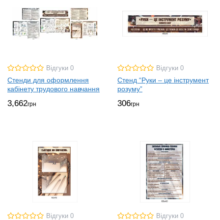
Відгуки 0
Відгуки 0
Стенди для оформлення
Стенд “Руки – це інструмент
кабінету трудового навчання
розуму”
3,662
306
грн
грн
Відгуки 0
Відгуки 0