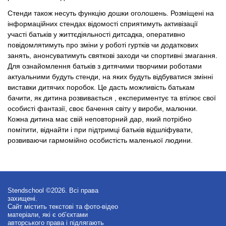
Стенди також несуть функцію дошки оголошень. Розміщені на
інформаційних стендах відомості сприятимуть активізації
участі батьків у життєдіяльності дитсадка, оперативно
повідомлятимуть про зміни у роботі гуртків чи додаткових
занять, анонсуватимуть святкові заходи чи спортивні змагання.
Для ознайомлення батьків з дитячими творчими роботами
актуальними будуть стенди, на яких будуть відбуватися змінні
виставки дитячих поробок. Це дасть можливість батькам
бачити, як дитина розвивається , експериментує та втілює свої
особисті фантазії, своє бачення світу у вироби, малюнки.
Кожна дитина має свій неповторний дар, який потрібно
помітити, віднайти і при підтримці батьків відшліфувати,
розвиваючи гармомійно особистість маленької людини.
Stendschool ©2026. Всі права
захищені.
Сайт містить текстові та фото-відео
матеріали, які є об’єктами
авторського права і підлягають