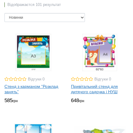
Відображаєтся 101 результат
Відгуки 0
Відгуки 0
Стенд з карманом “Розклад
Привітальний стенд для
занять”
дитячого садочка і НУШ
585
648
грн
грн