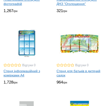
фотографій
ДНЗ “Оголошення”
1,267
321
грн
грн
Відгуки 0
Відгуки 0
Стенд інформаційний з
Стенд для батьків в дитячий
комірками А4
садок
1,728
964
грн
грн