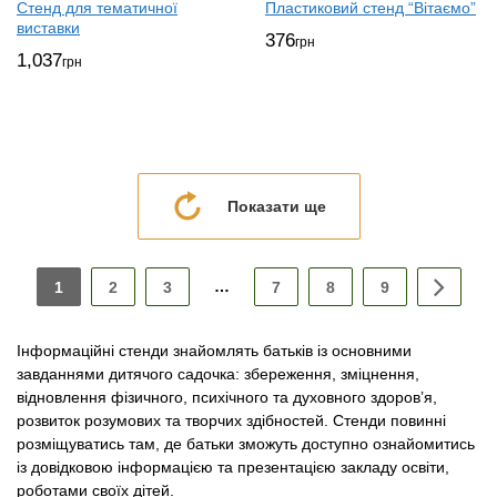
Стенд для тематичної
Пластиковий стенд “Вітаємо”
виставки
376
грн
1,037
грн
Показати ще
…
1
2
3
7
8
9
Інформаційні стенди знайомлять батьків із основними
завданнями дитячого садочка: збереження, зміцнення,
відновлення фізичного, психічного та духовного здоров’я,
розвиток розумових та творчих здібностей. Стенди повинні
розміщуватись там, де батьки зможуть доступно ознайомитись
із довідковою інформацією та презентацією закладу освіти,
роботами своїх дітей.