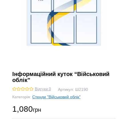
Інформаційний куток “Військовий
облік”
Відгуки 0
Артикул:
Ш2190
Категорія:
Стенди "Військовий облік"
1,080
грн