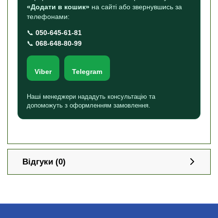
«Додати в кошик»
на сайті або звернувшись за
телефонами:
📞
050-645-61-81
📞
068-648-80-99
Viber
Telegram
Наші менеджери нададуть консультацію та
допоможуть з оформленням замовлення.
Відгуки (0)