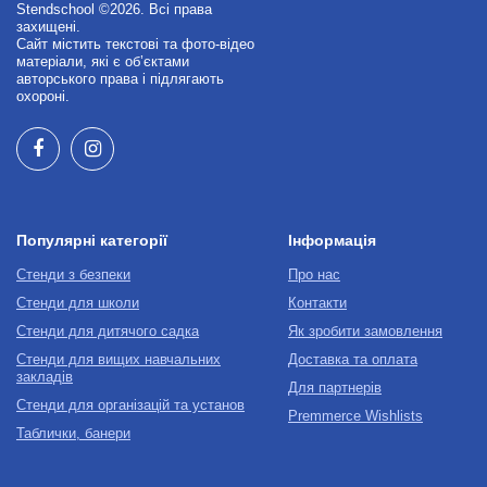
Stendschool ©2026. Всі права
захищені.
Сайт містить текстові та фото-відео
матеріали, які є об’єктами
авторського права і підлягають
охороні.
Популярні категорії
Інформація
Стенди з безпеки
Про нас
Стенди для школи
Контакти
Стенди для дитячого садка
Як зробити замовлення
Стенди для вищих навчальних
Доставка та оплата
закладів
Для партнерів
Стенди для організацій та установ
Premmerce Wishlists
Таблички, банери