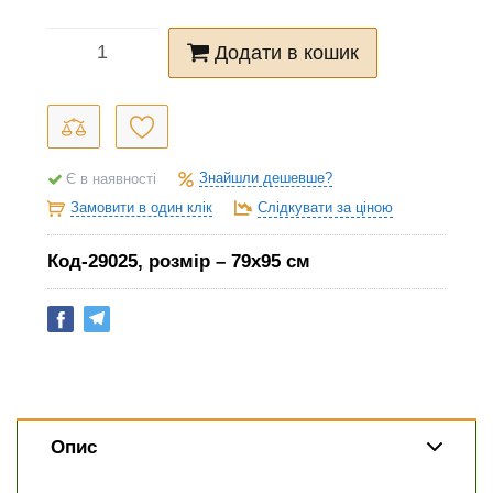
Додати в кошик
Знайшли дешевше?
Є в наявності
Замовити в один клік
Слідкувати за ціною
Код-29025, розмір – 79х95 см
Опис