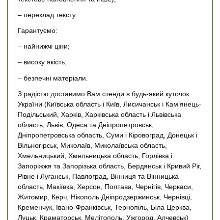
– переклад тексту.
Гарантуємо:
– найнижчі ціни;
– високу якість;
– безпечні матеріали.
З радістю доставимо Вам стенди в будь-який куточок
України (Київська область і Київ, Лисичанськ і Кам’янець-
Подільський, Харків, Харківська область і Львівська
область, Львів, Одеса та Дніпропетровськ,
Дніпропетровська область, Суми і Кіровоград, Донецьк і
Вільногірськ, Миколаїв, Миколаївська область,
Хмельницький, Хмельницька область, Горлівка і
Запоріжжя та Запорізька область, Бердянськ і Кривий Ріг,
Рівне і Луганськ, Павлоград, Вінниця та Вінницька
область, Макіївка, Херсон, Полтава, Чернігів, Черкаси,
Житомир, Керч, Нікополь Дніпродзержинськ, Чернівці,
Кременчук, Івано-Франківськ, Тернопіль, Біла Церква,
Луцьк, Краматорськ, Мелітополь, Ужгород, Алчевськ)