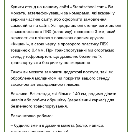
Купити стенд на нашому сайті «Stendschool.com» Ви
можете, зателефонувавши за номерами, які вказані у
верхній частині сайту, або оформити замовлення
самостійно на сайті. Усі представлені стенди виготовлені
з високоякісного ПВХ (пластику) товщиною 3 мм, який
вкривається плівкою з повнокольоровим друком.
«Кишені», в свою чергу, з прозорого пластику ПВХ
товщиною 0.4мм. При транспортуванні ми огортаємо
стенд у гофрокартон, що дозволяє безпечно їх
транспортувати без ризику пошкодження.
Також ви можете замовити додаткові послуги, такі як
оброблення молдингом чи покриття вашого стенду
захисною антивандальною плівкою.
Важливо! Всі стенди, які більше 140 см, радимо ділити
навпіл або робити обришітку (дерев’яний каркас) для
безпечного транспортування.
Безкоштовно робимо:
– будь-які зміни в дизайні макета (колір, написи,
текстове наповнення та інше);