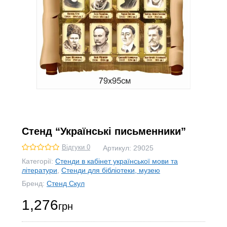
Стенд “Українські письменники”
Відгуки 0
Артикул:
29025
Категорії:
Стенди в кабінет української мови та
літератури
,
Стенди для бібліотеки, музею
Бренд:
Стенд Скул
1,276
грн