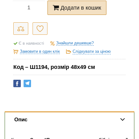
Додати в кошик
Знайшли дешевше?
Є в наявності
Замовити в один клік
Слідкувати за ціною
Код – Ш1194
, розмір 48х49
см
Опис