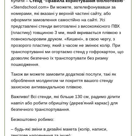
Купити –
Стенд “Правила користування бібліотекою”
«Stendschool.com» Ви можете, зателефонувавши за
номерами, які вказані у верхній частині сайту, або
оформити замовлення самостійно на сайті. Усі
представлені стенди виготовлені з високоякісного ПВХ
(пластику) товщиною 3 мм, який вкривається плівкою з
повнокольоровим друком. «Кишені», в свою чергу, з
прозорого пластику, який з часом не змінює колір. При
транспортуванні ми огортаємо стенд у гофрокартон, що
дозволяє безпечно їх транспортувати без ризику
пошкодження.
Також ви можете замовити додаткові послуги, такі як
оброблення молдингом чи покриття вашого стенду
захисною антивандальною плівкою.
Важливо! Всі стенди, які більше 130 см, радимо ділити
навпіл або робити обришітку (дерев’яний каркас) для
безпечного транспортування.
Безкоштовно робимо:
– будь-які зміни в дизайні макета (колір, написи,
текстове наповнення та інше);