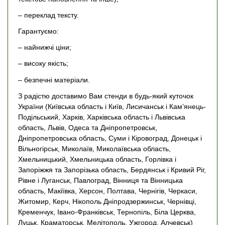
– переклад тексту.
Гарантуємо:
– найнижчі ціни;
– високу якість;
– безпечні матеріали.
З радістю доставимо Вам стенди в будь-який куточок
України (Київська область і Київ, Лисичанськ і Кам’янець-
Подільський, Харків, Харківська область і Львівська
область, Львів, Одеса та Дніпропетровськ,
Дніпропетровська область, Суми і Кіровоград, Донецьк і
Вільногірськ, Миколаїв, Миколаївська область,
Хмельницький, Хмельницька область, Горлівка і
Запоріжжя та Запорізька область, Бердянськ і Кривий Ріг,
Рівне і Луганськ, Павлоград, Вінниця та Вінницька
область, Макіївка, Херсон, Полтава, Чернігів, Черкаси,
Житомир, Керч, Нікополь Дніпродзержинськ, Чернівці,
Кременчук, Івано-Франківськ, Тернопіль, Біла Церква,
Луцьк, Краматорськ, Мелітополь, Ужгород, Алчевськ)