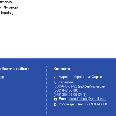
иколаїв,
 і Луганськ,
Чернівці,
обистий кабінет
Контакти
йти
Адреса:
Україна, м. Харків
Телефон:
(050)-645-61-81
(вайбер/телеграм),
(068)-648-80-99
,
(068)-388-21-00
(24/7)
Email:
stendschool@gmail.com
Робочі дні: Пн-ПТ / 09.00-17.00