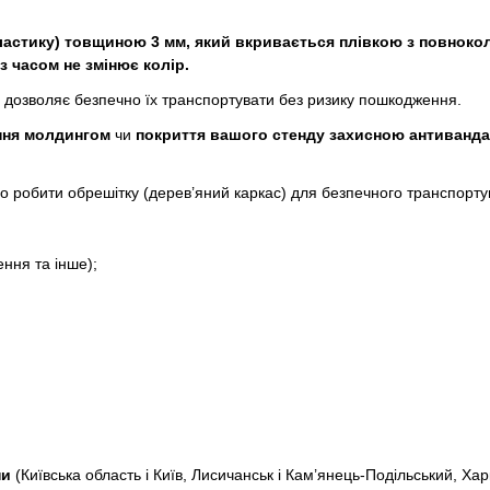
пластику) товщиною 3 мм, який вкривається плівкою з повнок
з часом не змінює колір.
о дозволяє безпечно їх транспортувати без ризику пошкодження.
ня молдингом
чи
покриття вашого стенду захисною антиванд
або робити обрешітку (дерев’яний каркас) для безпечного транспорту
ення та інше);
ни
(Київська область і Київ, Лисичанськ і Кам’янець-Подільський, Харк