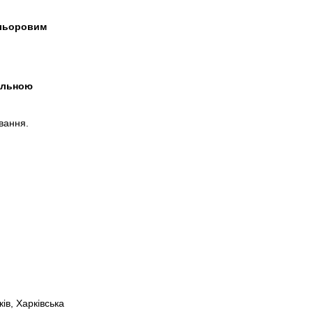
ольоровим
альною
вання.
ів, Харківська