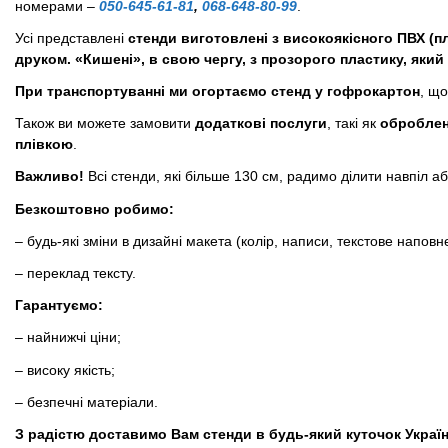
номерами –
050-645-61-81
,
068-648-80-99
.
Усі представлені
стенди виготовлені з високоякісного ПВХ (
друком. «Кишені», в свою чергу, з прозорого пластику, який 
При транспортуванні ми огортаємо стенд у гофрокартон
, щ
Також ви можете замовити
додаткові послуги
, такі як
оброблен
плівкою
.
Важливо!
Всі стенди, які більше 130 см, радимо ділити навпіл 
Безкоштовно робимо:
– будь-які зміни в дизайні макета (колір, написи, текстове наповн
– переклад тексту.
Гарантуємо:
– найнижчі ціни;
– високу якість;
– безпечні матеріали.
З радістю доставимо Вам стенди в будь-який куточок Украї