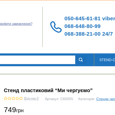
050-645-61-81 viber
зробити замовлення?
068-648-80-99
068-388-21-00 24/7
STEND-
Стенд пластиковий “Ми чергуємо”
Відгуки 0
Артикул:
СК0055
Категорія:
Стенди че
749
грн