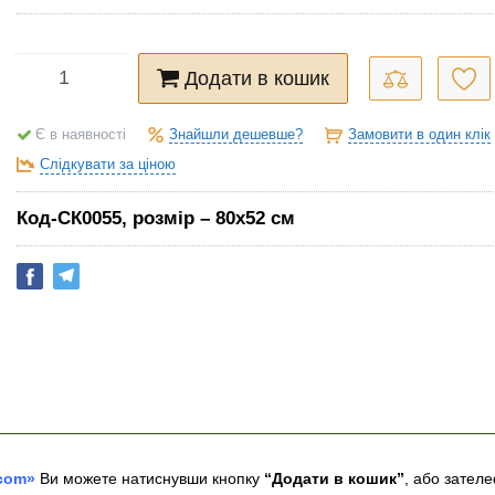
Додати в кошик
Знайшли дешевше?
Замовити в один клік
Є в наявності
Слідкувати за ціною
Код-СК0055, розмір – 80х52 см
com»
Ви можете натиснувши кнопку
“Додати в кошик”
, або зател