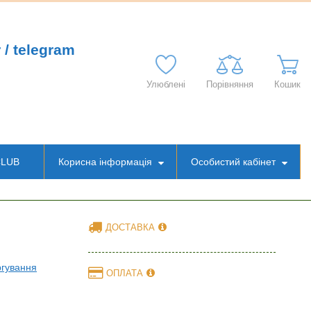
 / telegram
Улюблені
Порівняння
Кошик
CLUB
Корисна інформація
Особистий кабінет
ДОСТАВКА
ргування
ОПЛАТА