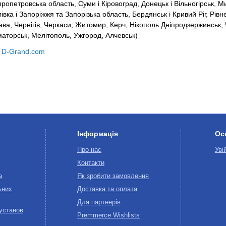
пропетровська область, Суми і Кіровоград, Донецьк і Вільногірськ, М
а і Запоріжжя та Запорізька область, Бердянськ і Кривий Ріг, Рівне
ава, Чернігів, Черкаси, Житомир, Керч, Нікополь Дніпродзержинськ, 
маторськ, Мелітополь, Ужгород, Алчевськ)
–
D-Grand.com
Інформація
Ос
Про нас
Уві
Контакти
а
Як зробити замовлення
ьних
Доставка та оплата
Для партнерів
 установ
Premmerce Wishlists