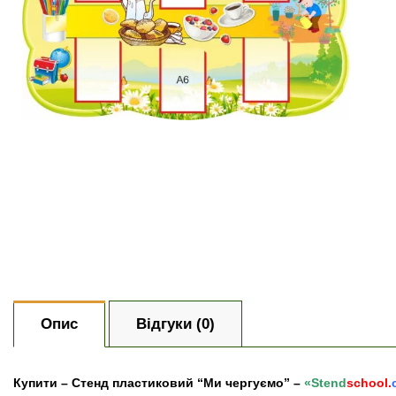
Опис
Відгуки (0)
Купити
–
Стенд пластиковий “Ми чергуємо” –
«Stend
school.