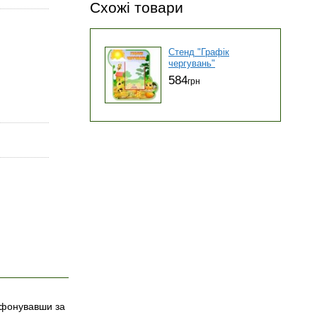
Схожі товари
Стенд "Графік
чергувань"
584
грн
ефонувавши за