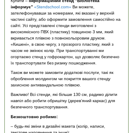
Купити –
Інформаційний стенд “Бібліотека
інформує”
«Stendschool.com»
Ви можете,
зателефонувавши за номерами, які вказані у верхній
частині сайту, або оформити замовлення самостійно на
сайті. Усі представлені стенди виготовлені з
високоякісного ПВХ (пластику) товщиною 3 мм, який
вкривається плівкою з повнокольоровим друком.
«Кишені», в свою чергу, з прозорого пластику, який з
часом не змінює колір. При транспортуванні ми
огортаємо стенд у гофрокартон, що дозволяє безпечно
їх транспортувати без ризику пошкодження.
Також ви можете замовити додаткові послуги, такі як
оброблення молдингом чи покриття вашого стенду
захисною антивандальною плівкою.
Важливо! Всі стенди, які більше 130 см, радимо ділити
навпіл або робити обришітку (дерев’яний каркас) для
безпечного транспортування.
Безкоштовно робимо:
– будь-які зміни в дизайні макета (колір, написи,
текстове наповнення та інше);