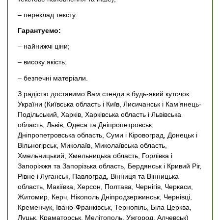
– переклад тексту.
Гарантуємо:
– найнижчі ціни;
– високу якість;
– безпечні матеріали.
З радістю доставимо Вам стенди в будь-який куточок
України (Київська область і Київ, Лисичанськ і Кам’янець-
Подільський, Харків, Харківська область і Львівська
область, Львів, Одеса та Дніпропетровськ,
Дніпропетровська область, Суми і Кіровоград, Донецьк і
Вільногірськ, Миколаїв, Миколаївська область,
Хмельницький, Хмельницька область, Горлівка і
Запоріжжя та Запорізька область, Бердянськ і Кривий Ріг,
Рівне і Луганськ, Павлоград, Вінниця та Вінницька
область, Макіївка, Херсон, Полтава, Чернігів, Черкаси,
Житомир, Керч, Нікополь Дніпродзержинськ, Чернівці,
Кременчук, Івано-Франківськ, Тернопіль, Біла Церква,
Луцьк, Краматорськ, Мелітополь, Ужгород, Алчевськ)